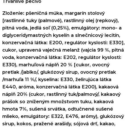
Trvanlivé pečivo
Zloženie: pšeničná múka, margarín stolový
[rastlinné tuky (palmové), rastlinný olej (repkový),
pitná voda, jedlá soľ (0,25%), emulgátory: mono- a
diglyceridymastných kyselín a slnečnicový lecitín,
konzervačná látka: E200, regulátor kyslosti: E330],
cukor, upravená vaječná melanž (vajcia 99 %, pitná
voda, konzervačná látka: E202, regulátor kyslosti:
E330), marhuľová náplň 20 % [cukor, ovocný
pretlak /jablko/, glukózový sirup, ovocný pretlak
/marhuľa 11 %/, kyselina: E330, želirujúca látka
E440, aróma, konzervačná látka E200), kakaová
náplň 20% (cukor, rastlinný tuk/palmový/, kakaový
prášok so zníženým množstvom tuku, kakaová
hmota 7%, sušená srvátka, odtučnené sušené
mlieko, emulgátory: E322, E476, arómy), glukózový
sirup, kokos, pražené arašidy, sójová drť, kakao,