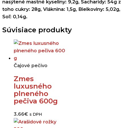
nasýtené mastné kyseliny: 9,2g, Sacharidy: 54g z
toho cukry: 28g, Vláknina: 1,5g, Bielkoviny: 5,02g,
Soľ: 0,14g.
Súvisiace produkty
Čajové pečivo
Zmes
luxusného
plneného
pečiva 600g
3.66
€
s DPH