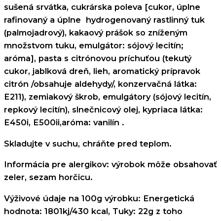
sušená srvátka, cukrárska poleva [cukor, úplne
rafinovaný a úplne hydrogenovaný rastlinný tuk
(palmojadrový), kakaový prášok so zníženým
množstvom tuku, emulgátor: sójový lecitín;
aróma], pasta s citrónovou príchuťou (tekutý
cukor, jablková dreň, lieh, aromatický prípravok
citrón /obsahuje aldehydy/, konzervačná látka:
E211), zemiakový škrob, emulgátory (sójový lecitín,
repkový lecitín), slnečnicový olej, kypriaca látka:
E450i, E500ii,aróma: vanilín .
Skladujte v suchu, chráňte pred teplom.
Informácia pre alergikov: výrobok môže obsahovať
zeler, sezam horčicu.
Výživové údaje na 100g výrobku: Energetická
hodnota: 1801kj/430 kcal, Tuky: 22g z toho