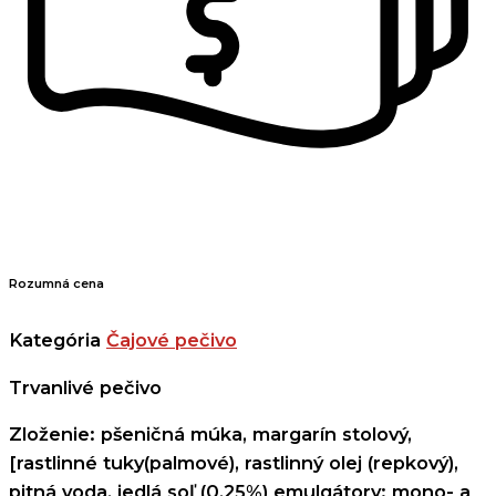
Rozumná cena
Kategória
Čajové pečivo
Trvanlivé pečivo
Zloženie: pšeničná múka, margarín stolový,
[rastlinné tuky(palmové), rastlinný olej (repkový),
pitná voda, jedlá soľ (0,25%) emulgátory: mono- a