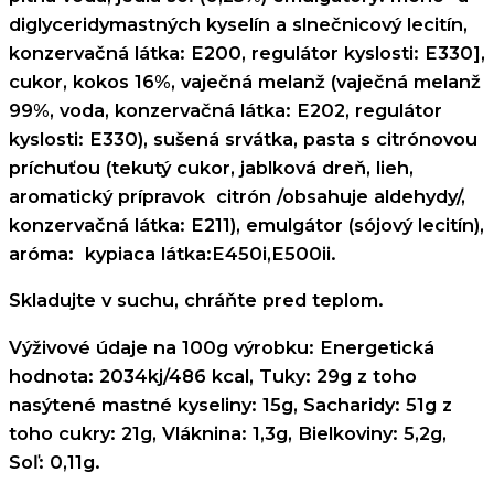
diglyceridymastných kyselín a slnečnicový lecitín,
konzervačná látka: E200, regulátor kyslosti: E330],
cukor, kokos 16%, vaječná melanž (vaječná melanž
99%, voda, konzervačná látka: E202, regulátor
kyslosti: E330), sušená srvátka, pasta s citrónovou
príchuťou (tekutý cukor, jablková dreň, lieh,
aromatický prípravok citrón /obsahuje aldehydy/,
konzervačná látka: E211), emulgátor (sójový lecitín),
aróma: kypiaca látka:E450i,E500ii.
Skladujte v suchu, chráňte pred teplom.
Výživové údaje na 100g výrobku: Energetická
hodnota: 2034kj/486 kcal, Tuky: 29g z toho
nasýtené mastné kyseliny: 15g, Sacharidy: 51g z
toho cukry: 21g, Vláknina: 1,3g, Bielkoviny: 5,2g,
Soľ: 0,11g.