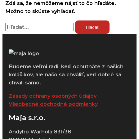
Zdá sa, že nemôžeme nájsť to čo hľadáte.
Možno to skúste vyhľadať.
Budeme veľmi radi, keď ochutnáte z našich
koláčikov, ale načo sa chváliť, veď dobré sa
chváli samo.
Zásady ochrany osobných údajov
Všeobecné obchodné podmienky
Maja s.r.o.
Andyho Warhola 831/38